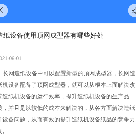
造纸设备使用顶网成型器有哪些好处
021-09-01
长网造纸设备中可以配置新型的顶网成型器，长网造
纸机设备配备了顶网成型器，就可以从根本上面解决改
善造纸机设备的运行效率，提升造纸机设备的生产品
质，并且是以较低的成本来解决的，从各方面解决造纸
机设备问题，从而有效的提升造纸机设备纸品的竞争力
度。