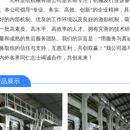
科造纸机械有限公司是长期专注于机械及行业设备
。本公司倡导“专业、务实、高效、创新”的企业精神，具
好的内部机制。优良的工作环境以及良好的激励机制，吸
一批高素质、高水平、高效率的人才。拥有完善的技术研
量和成熟的售后服务团队。我们的宗旨是：“用服务与真
换取你的信任与支持，互惠互利，共创双赢！”我公司愿
内外各界同仁志士竭诚合作，共创未来！
产品展示