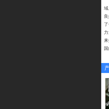
沁
域
良
了
力
来
国