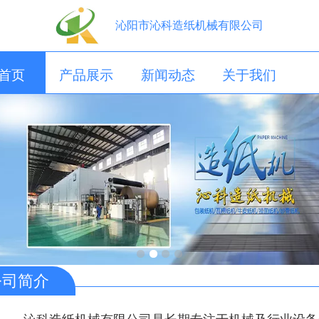
沁阳市沁科造纸机械有限公司
首页
产品展示
新闻动态
关于我们
联系我们
留言板
公司简介